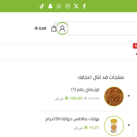
0,00
⃁
منتجات قد تنال اعجابك
لوز يمني رقم (1)
199,00
215,00
ش.ض
⃁
⃁
بهارات بطاطس دروازة 250جرام
15,01
ش.ض
⃁