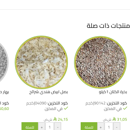
منتجات ذات صلة
بذرة الكتان 1كيلو
بصل ابيض هندي شرائح
بهار حلو ١
كود التخزين:
90142|كجم
كود التخزين:
04090|كجم
كود ا
في المخزن
في المخزن
50,60
24,15
31,05
ش.ض
ش.ض
⃁
⃁
+
-
+
-
للسلة
للسلة