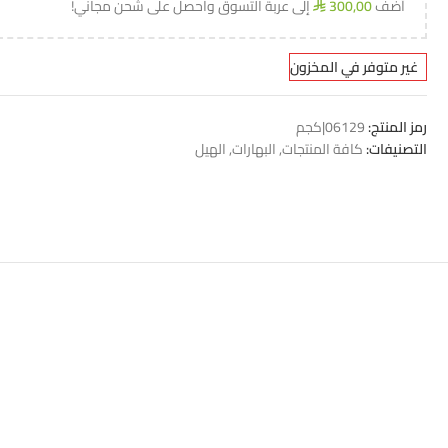
أضف
300,00
إلى عربة التسوق واحصل على شحن مجاني!
⃁
غير متوفر في المخزون
رمز المنتج:
06129|كجم
التصنيفات:
كافة المنتجات
,
البهارات
,
الهيل