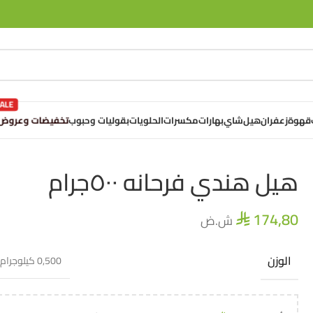
تخفيضات وعروض
قهوة
زعفران
هيل
شاي
بهارات
مكسرات
الحلويات
بقوليات وحبوب
هيل هندي فرحانه ٥٠٠جرام
174,80
ش.ض
⃁
الوزن
0,500 كيلوجرام