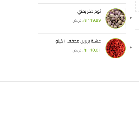
ثوم ذكر يمني
119,99
ش.ض
⃁
عشبة بربرين مجفف 1كيلو
110,01
ش.ض
⃁