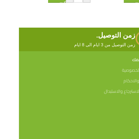
10,50
15,00
ش.
⃁
⃁
+
-
زمن التوصيل.
زمن التوصيل من 3 ايام الى 8 ايام
همك
لخصوصية
الاحكام
استرجاع والاستبدال