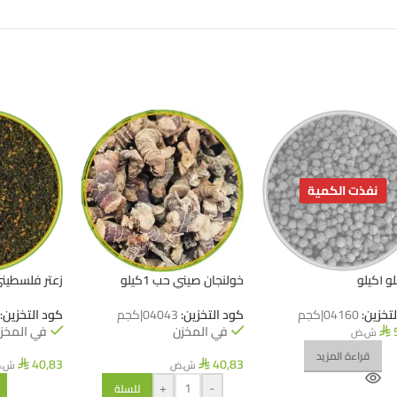
نفذت الكمية
كيلو
خولنجان صيني حب 1كيلو
زعتر فلسطيني
لتخزين:
04160|كجم
كود التخزين:
04043|كجم
كود التخزين:
في المخزن
في المخز
ش.ض
⃁
قراءة المزيد
40,83
40,83
ش.ض
ش.
⃁
⃁
+
-
للسلة