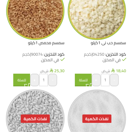
سمسم حب ني 1كيلو
سمسم محمص 1كيلو
كود التخزين:
04250|كجم
كود التخزين:
90074|كجم
في المخزن
في المخزن
25,30
18,40
ش.ض
ش.ض
⃁
⃁
+
-
+
-
للسلة
للسلة
نفذت الكمية
نفذت الكمية