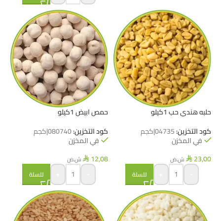
حلبه هندي حب 1كيلو
حمص ابيض 1كيلو
كود التخزين:
04735|كجم
كود التخزين:
080740|كجم
في المخزن
في المخزن
12,08
23,00
ش.ض
ش.ض
⃁
⃁
+
-
+
-
للسلة
للسلة