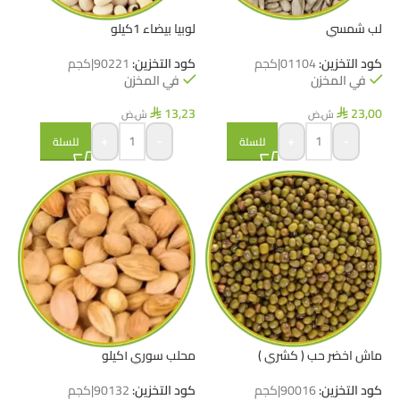
لب شمسي
لوبيا بيضاء 1كيلو
كود التخزين:
01104|كجم
كود التخزين:
90221|كجم
في المخزن
في المخزن
13,23
23,00
ش.ض
ش.ض
⃁
⃁
+
-
+
-
للسلة
للسلة
ماش اخضر حب ( كشري )
محلب سوري ١كيلو
كود التخزين:
90016|كجم
كود التخزين:
90132|كجم