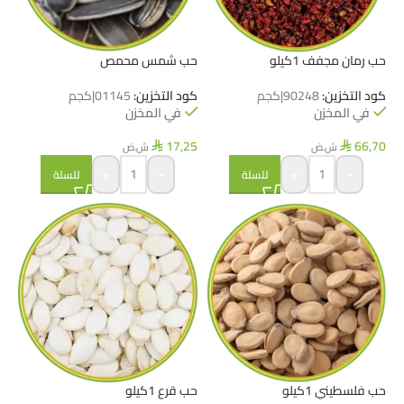
حب رمان مجفف 1كيلو
حب شمس محمص
كود التخزين:
90248|كجم
كود التخزين:
01145|كجم
في المخزن
في المخزن
17,25
66,70
ش.ض
ش.ض
⃁
⃁
+
-
+
-
للسلة
للسلة
حب فلسطيني 1كيلو
حب قرع 1كيلو