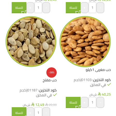
+
-
+
-
للسلة
للسلة
حب مغربي 1كيلو
-38%
كود التخزين:
01103|كجم
حب مفتح
في المخزن
كود التخزين:
01187|كجم
40,25
ش.ض
في المخزن
⃁
+
-
للسلة
12,49
20,00
ش.ض
⃁
⃁
+
-
للسلة