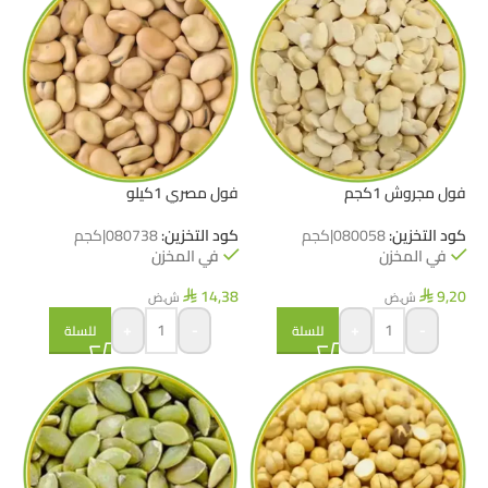
فول مجروش 1كجم
فول مصري 1كيلو
كود التخزين:
080058|كجم
كود التخزين:
080738|كجم
في المخزن
في المخزن
14,38
9,20
ش.ض
ش.ض
⃁
⃁
+
-
+
-
للسلة
للسلة