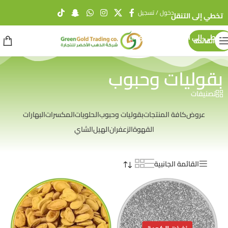
دخول / تسجيل
تخطي إلى التنقل
تخطي إلى المحتوى الرئيسي
القائمة
بقوليات وحبوب
تصنيفات
عروض
كافة المنتجات
بقوليات وحبوب
الحلويات
المكسرات
البهارات
القهوة
الزعفران
الهيل
الشاي
القائمة الجانبية