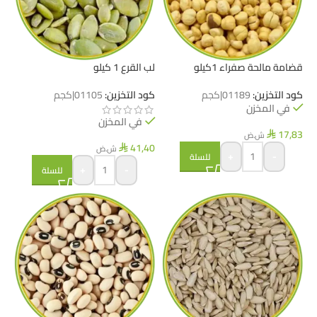
قضامة مالحة صفراء 1كيلو
لب القرع 1 كيلو
كود التخزين:
01189|كجم
كود التخزين:
01105|كجم
في المخزن
في المخزن
17,83
ش.ض
⃁
41,40
ش.ض
⃁
+
-
للسلة
+
-
للسلة