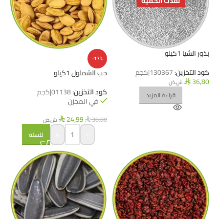
نفذت الكمية
بذور الشيا 1كيلو
-17%
كود التخزين:
130367|كجم
حب الشملول 1كيلو
36,80
ش.ض
⃁
كود التخزين:
01138|كجم
قراءة المزيد
في المخزن
24,99
30,00
ش.ض
⃁
⃁
+
-
للسلة