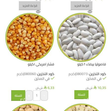
قراءة المزيد
قراءة المزيد
فاصوليا بيضاء 1كيلو
فشار امريكي ١كيلو
كود التخزين:
080073|كجم
كود التخزين:
080060|كجم
في المخزن
في المخزن
6,33
10,35
ش.ض
ش.ض
⃁
⃁
للسلة
+
-
للسلة