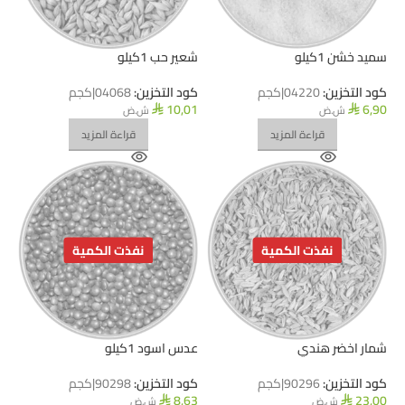
سميد خشن 1كيلو
شعير حب 1كيلو
كود التخزين:
04220|كجم
كود التخزين:
04068|كجم
10,01
6,90
ش.ض
ش.ض
⃁
⃁
قراءة المزيد
قراءة المزيد
نفذت الكمية
نفذت الكمية
شمار اخضر هندي
عدس اسود 1كيلو
كود التخزين:
90296|كجم
كود التخزين:
90298|كجم
8,63
23,00
ش.ض
ش.ض
⃁
⃁