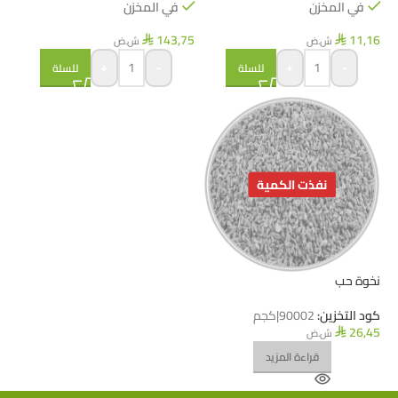
في المخزن
في المخزن
143,75
11,16
ش.ض
ش.ض
⃁
⃁
+
-
+
-
للسلة
للسلة
نفذت الكمية
نخوة حب
كود التخزين:
90002|كجم
26,45
ش.ض
⃁
قراءة المزيد