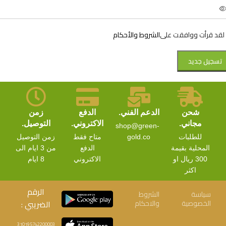
لقد قرأت ووافقت على
الشروط والأحكام
تسجيل جديد
شحن
الدعم الفني.
الدفع
زمن
مجاني.
الاكتروني.
التوصيل.
shop@green-
للطلبات
gold.co
متاح فقط
زمن التوصيل
المحلية بقيمة
الدفع
من 3 ايام الى
300 ريال او
الاكتروني
8 ايام
اكثر
الرقم
سياسة
الشروط
الخصوصية
والاحكام
الضريبي :
310195742200003