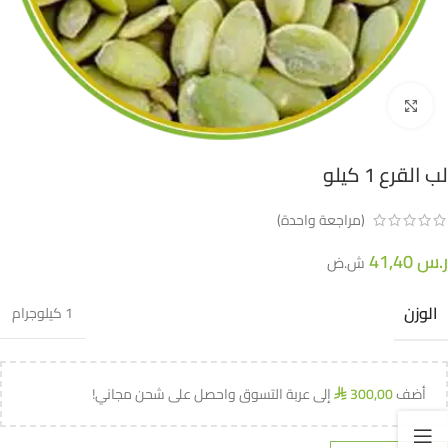
اضغط للتكبير
لب القرع 1 كيلو
(مراجعة واحدة)
ر.س
41,40
ش.ض
الوزن
1 كيلوجرام
أضف
300,00
إلى عربة التسوق واحصل على شحن مجاني!
⃁