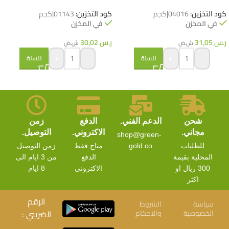
كود التخزين:
04016|كجم
كود التخزين:
01143|كجم
في المخزن
في المخزن
ر.س
31,05
ر.س
30,02
ش.ض
ش.ض
+
-
+
-
للسلة
للسلة
شحن
الدعم الفني.
الدفع
زمن
مجاني.
الاكتروني.
التوصيل.
shop@green-
للطلبات
gold.co
متاح فقط
زمن التوصيل
المحلية بقيمة
الدفع
من 3 ايام الى
300 ريال او
الاكتروني
8 ايام
اكثر
الرقم
سياسة
الشروط
الخصوصية
والاحكام
الضريبي :