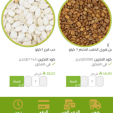
بن هرري الذهب الاخضر 1 كيلو
حب قرع 1كيلو
كود التخزين:
02090|كجم
كود التخزين:
01143|كجم
في المخزن
في المخزن
30,02
46,00
ش.ض
ش.ض
⃁
⃁
+
-
+
-
للسلة
للسلة
شحن
الدعم الفني.
الدفع
زمن