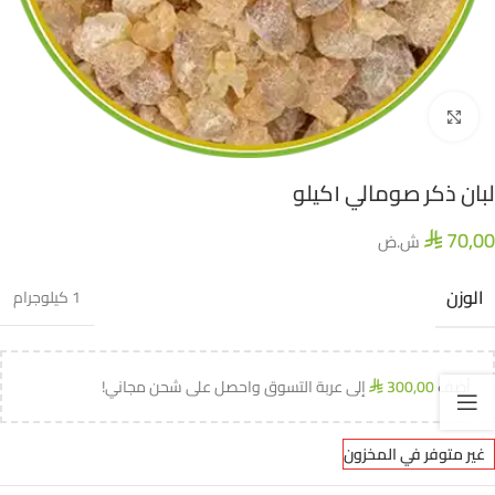
اضغط للتكبير
لبان ذكر صومالي ١كيلو
70,00
ش.ض
⃁
الوزن
1 كيلوجرام
أضف
300,00
إلى عربة التسوق واحصل على شحن مجاني!
⃁
غير متوفر في المخزون