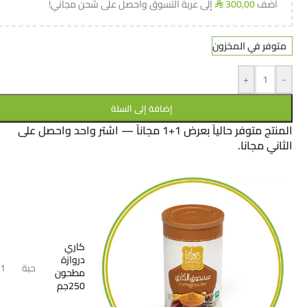
أضف
300,00
إلى عربة التسوق واحصل على شحن مجاني!
⃁
متوفر في المخزون
+
-
إضافة إلى السلة
المنتج متوفر حالياً بعرض 1+1 مجاناً — اشتر واحد واحصل على
الثاني مجانا.
كاري
دروازة
حبة
1
مطحون
250جم