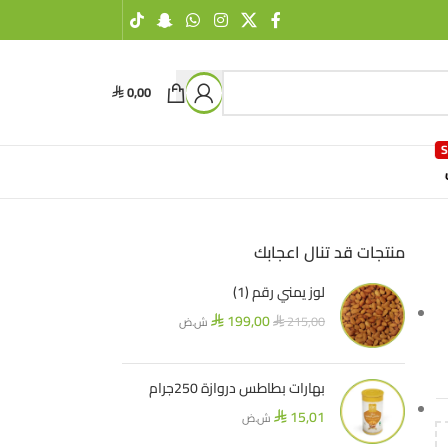
0,00
⃁
منتجات قد تنال اعجابك
لوز يمني رقم (1)
199,00
215,00
ش.ض
⃁
⃁
بهارات بطاطس دروازة 250جرام
15,01
ش.ض
⃁