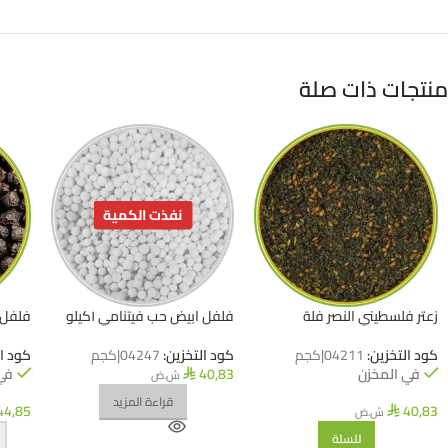
منتجات ذات صلة
نفذت الكمية
زعتر فلسطيني النصر فلة
فلفل ابيض حب فيتنامي ١كيلو
فلفل 
كود التخزين:
04211|كجم
كود التخزين:
04247|كجم
كود ا
في المخزن
40,83
في
ش.ض
⃁
قراءة المزيد
44,85
40,83
ش.ض
⃁
للسلة