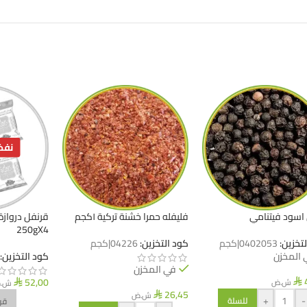
نفذ
اسود فيتنامي
فليفله حمرا خشنة تركية ١كجم
250gX4
لتخزين:
0402053|كجم
كود التخزين:
04226|كجم
 المخزن
كود التخزين:
في المخزن
52,00
ش.ض
ش.
⃁
⃁
26,45
ش.ض
⃁
+
-
للسلة
قر