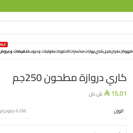
تخفيضات وعروض
قهوة
زعفران
هيل
شاي
بهارات
مكسرات
الحلويات
بقوليات وحبوب
كاري دروازة مطحون 250جم
15,01
ش.ض
⃁
الوزن
0,250 كيلوجرام