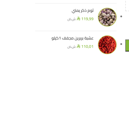
ثوم ذكر يمني
119,99
ش.ض
⃁
عشبة بربرين مجفف 1كيلو
110,01
ش.ض
⃁