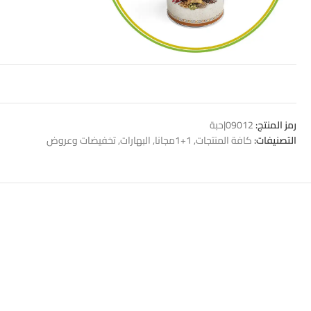
رمز المنتج:
09012|حبة
التصنيفات:
كافة المنتجات
,
1+1مجانا
,
البهارات
,
تخفيضات وعروض