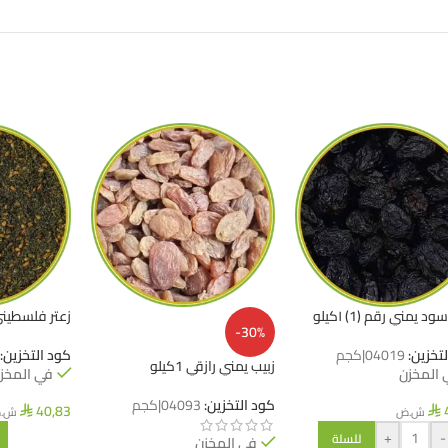
د يمني رقم (1) ١كيلو
زعتر فلسطيني
-30%
لتخزين:
04019|كجم
كود التخزين:
زبيب يمني رازقي 1كيلو
 المخزن
في المخز
كود التخزين:
04093|كجم
40,83
ش.ض
ش.
⃁
⃁
+
-
للسلة
في المخزن