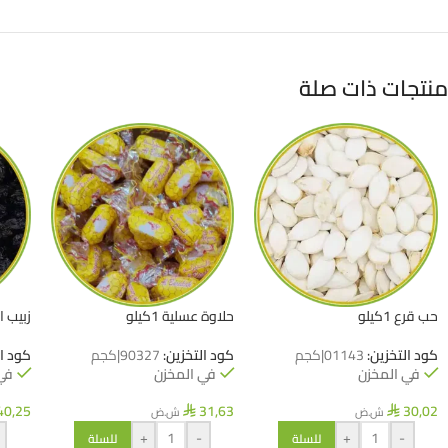
منتجات ذات صلة
حب قرع 1كيلو
حلاوة عسلية 1كيلو
زبيب اسو
كود التخزين:
01143|كجم
كود التخزين:
90327|كجم
كود ا
في المخزن
في المخزن
في
40,25
31,63
30,02
ش.ض
ش.ض
⃁
⃁
+
-
+
-
للسلة
للسلة