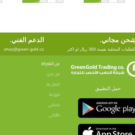
حن مجاني.
الدعم الفني.
لطلبات المحلية بقيمة 300 ريال او اكثر
shop@green-gold.co
عن الشركة
من نحن
اتصل بنا
حمل التطبيق
فروعنا
حسابي
طلباتي