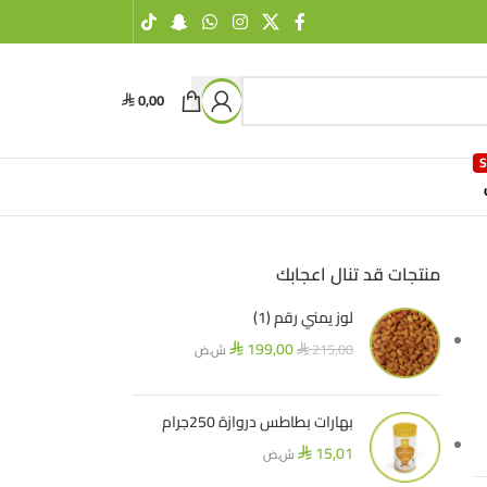
0,00
⃁
منتجات قد تنال اعجابك
لوز يمني رقم (1)
199,00
215,00
ش.ض
⃁
⃁
بهارات بطاطس دروازة 250جرام
15,01
ش.ض
⃁