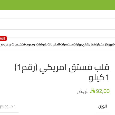
تخفيضات وعروض
قهوة
زعفران
هيل
شاي
بهارات
مكسرات
الحلويات
بقوليات وحبوب
قلب فستق امريكي (رقم1)
1كيلو
92,00
ش.ض
⃁
الوزن
1 كيلوجرام