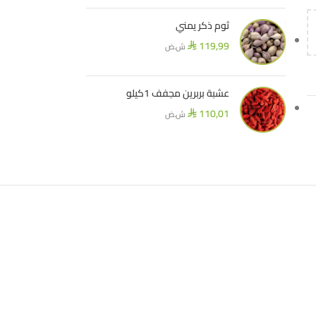
ثوم ذكر يمني
119,99
ش.ض
⃁
عشبة بربرين مجفف 1كيلو
110,01
ش.ض
⃁