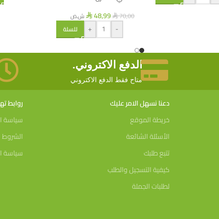
48,99
70,00
ش.ض
⃁
⃁
+
-
للسلة
الدفع الاكتروني.
متاح فقط الدفع الاكتروني
دعنا نسهل الامر عليك
روابط ت
خريطة الموقع
سياسة ا
الأسئلة الشائعة
الشروط و
تتبع طلبك
سياسة ال
كيفية التسجيل والطلب
لطلبات الجملة