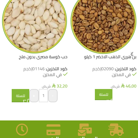
بن هرري الذهب الاخضر 1 كيلو
حب كوسة مصري بدون ملح
كود التخزين:
02090|كجم
كود التخزين:
01146|كجم
في المخزن
في المخزن
32,20
46,00
ش.ض
ش.ض
⃁
⃁
للسلة
+
-
للسلة