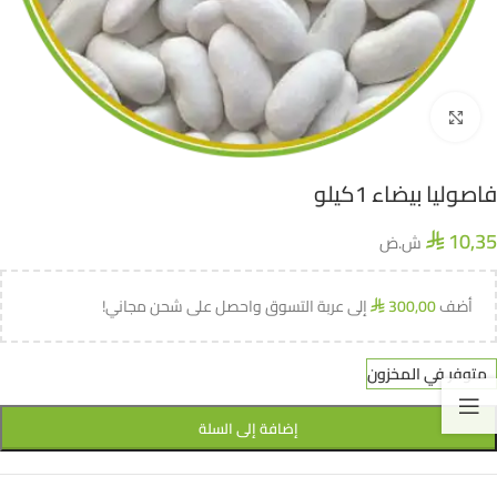
اضغط للتكبير
فاصوليا بيضاء 1كيلو
10,35
ش.ض
⃁
أضف
300,00
إلى عربة التسوق واحصل على شحن مجاني!
⃁
متوفر في المخزون
إضافة إلى السلة