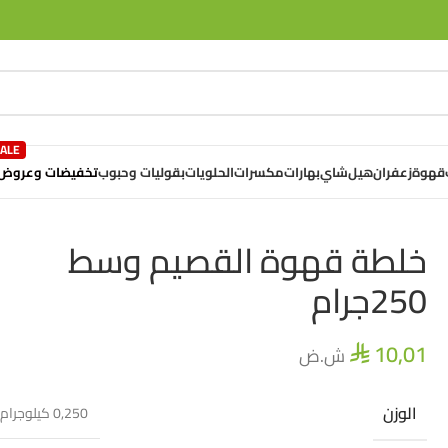
تخفيضات وعروض
قهوة
زعفران
هيل
شاي
بهارات
مكسرات
الحلويات
بقوليات وحبوب
خلطة قهوة القصيم وسط
250جرام
10,01
ش.ض
⃁
الوزن
0,250 كيلوجرام