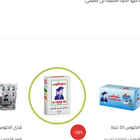
مها المرة المقبلة في تعليقي.
بوس 25 خيط
شاي الكبوس كيس (
-20%
لتخزين:
010068|حبة
كود التخزين: