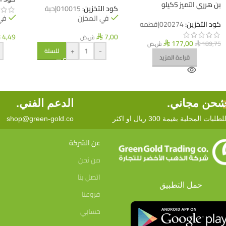
بن هرري التميز 5كيلو
كود التخزين:
010015|حبة
في المخزن
في
كود التخزين:
020274|قطمه
4,49
7,00
ش.ض
⃁
⃁
177,00
189,75
ش.ض
⃁
⃁
+
-
للسلة
قراءة المزيد
حن مجاني.
الدعم الفني.
لطلبات المحلية بقيمة 300 ريال او اكثر
shop@green-gold.co
عن الشركة
من نحن
اتصل بنا
حمل التطبيق
فروعنا
حسابي