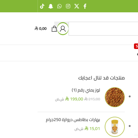
0,00
⃁
منتجات قد تنال اعجابك
لوز يمني رقم (1)
199,00
215,00
ش.ض
⃁
⃁
بهارات بطاطس دروازة 250جرام
15,01
ش.ض
⃁