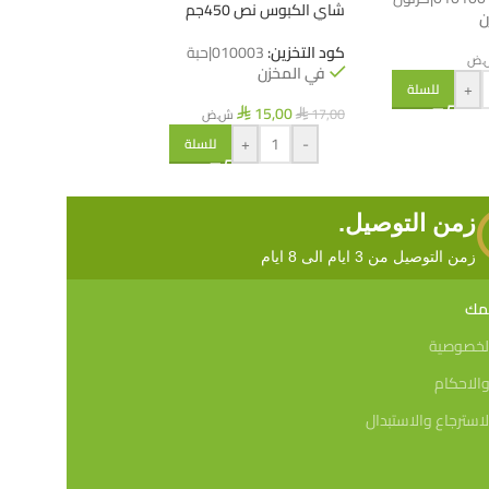
شاي الكبوس نص 450جم
ن
في المخزن
كود التخزين:
010003|حبة
31,05
.ض
ش.ض
⃁
في المخزن
+
-
+
للسلة
15,00
17,00
ش.ض
⃁
⃁
+
-
للسلة
زمن التوصيل.
زمن التوصيل من 3 ايام الى 8 ايام
همك
لخصوصية
الاحكام
استرجاع والاستبدال