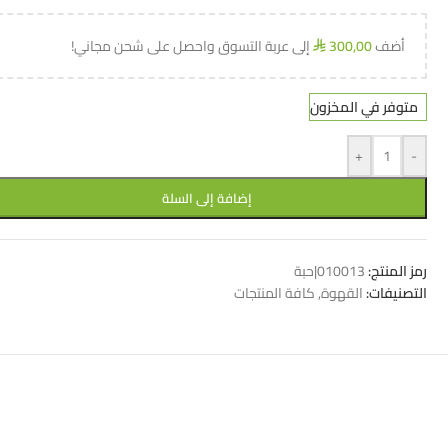
أضف
300,00
إلى عربة التسوق واحصل على شحن مجاني!
⃁
متوفر في المخزون
+
-
إضافة إلى السلة
رمز المنتج:
010013|حبة
التصنيفات:
القهوة
,
كافة المنتجات