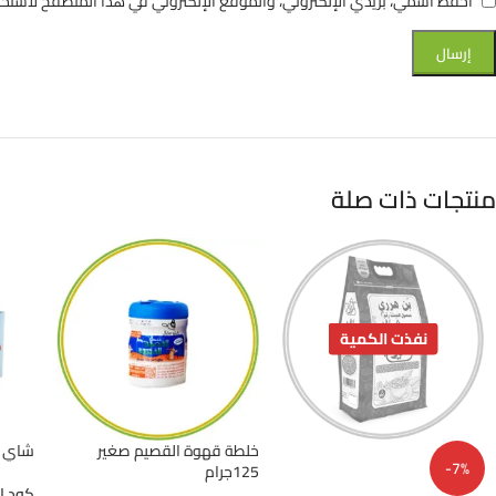
احفظ اسمي، بريدي الإلكتروني، والموقع الإلكتروني في هذا المتصفح لاستخدا
منتجات ذات صلة
نفذت الكمية
خلطة قهوة القصيم صغير
شاي الك
-7%
125جرام
كود ا