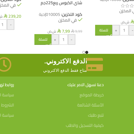
شاي الكبوس ربع225جم
في المخز
 المخزن
كود التخزين:
010005|حبة
239,20
ش
⃁
في المخزن
ش.ض
-
+
-
للسلة
7,99
9,99
ش.ض
⃁
⃁
+
-
للسلة
الدفع الاكتروني.
متاح فقط الدفع الاكتروني
دعنا نسهل الامر عليك
روابط ت
خريطة الموقع
سياسة ا
الأسئلة الشائعة
الشروط و
تتبع طلبك
سياسة ال
كيفية التسجيل والطلب