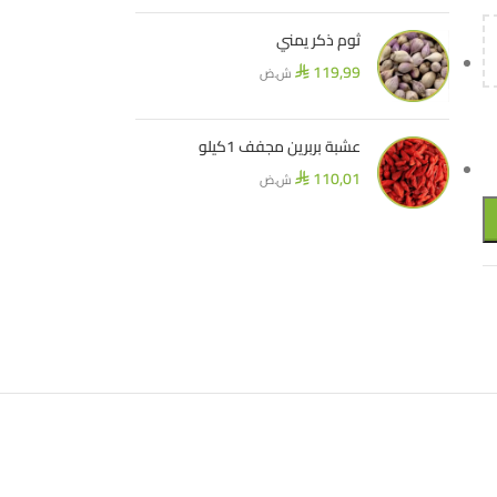
ثوم ذكر يمني
119,99
ش.ض
⃁
عشبة بربرين مجفف 1كيلو
110,01
ش.ض
⃁