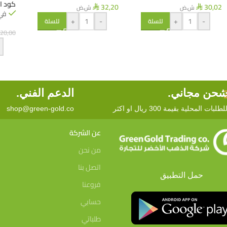
كود ا
32,20
30,02
ش.ض
ش.ض
⃁
⃁
في
+
-
+
-
للسلة
للسلة
20,00
حن مجاني.
الدعم الفني.
لطلبات المحلية بقيمة 300 ريال او اكثر
shop@green-gold.co
عن الشركة
من نحن
اتصل بنا
حمل التطبيق
فروعنا
حسابي
طلباتي