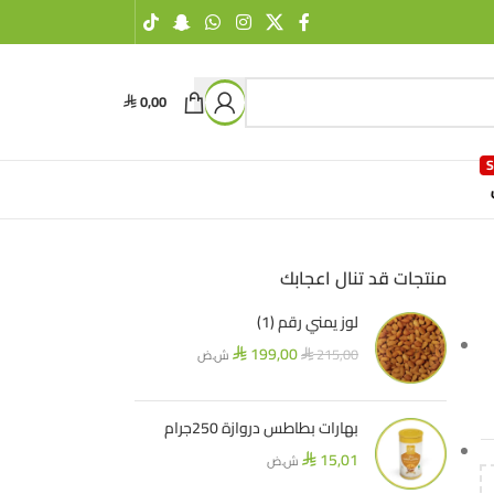
0,00
⃁
منتجات قد تنال اعجابك
لوز يمني رقم (1)
199,00
215,00
ش.ض
⃁
⃁
بهارات بطاطس دروازة 250جرام
15,01
ش.ض
⃁