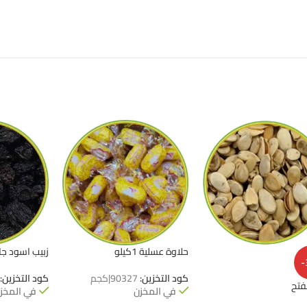
حلاوة عسلية 1كيلو
زبيب اسود جامبو 
-
كود التخزين:
90327|كجم
كود التخزين:
فتح
في المخزن
في المخز