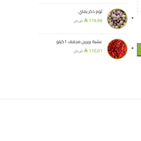
ثوم ذكر يمني
119,99
ش.ض
⃁
عشبة بربرين مجفف 1كيلو
110,01
ش.ض
⃁