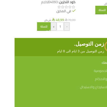
كود التخزين:
04093|كجم
ض
26,45
ش.ض
⃁
للسلة
في المخزن
+
-
48,99
70,00
ش.ض
⃁
⃁
+
-
للسلة
زمن التوصيل.
زمن التوصيل من 3 ايام الى 8 ايام
همك
لخصوصية
الاحكام
استرجاع والاستبدال