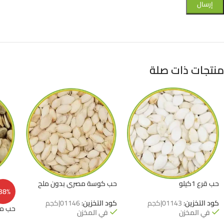
منتجات ذات صلة
حب قرع 1كيلو
حب كوسة مصري بدون ملح
38%
كود التخزين:
01143|كجم
كود التخزين:
01146|كجم
حب م
في المخزن
في المخزن