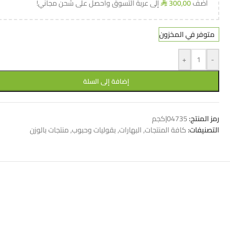
أضف
300,00
إلى عربة التسوق واحصل على شحن مجاني!
⃁
متوفر في المخزون
+
-
إضافة إلى السلة
رمز المنتج:
04735|كجم
التصنيفات:
كافة المنتجات
,
البهارات
,
بقوليات وحبوب
,
منتجات بالوزن