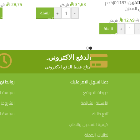
لتخزين:
01187|كجم
28,75
31,63
ش.ض
ش.
⃁
⃁
 المخزن
+
-
للسلة
12,49
ش.ض
⃁
⃁
+
-
للسلة
الدفع الاكتروني.
متاح فقط الدفع الاكتروني
دعنا نسهل الامر عليك
روابط ت
خريطة الموقع
سياسة ا
الأسئلة الشائعة
الشروط و
تتبع طلبك
سياسة ال
كيفية التسجيل والطلب
لطلبات الجملة