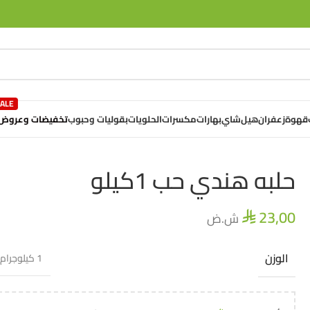
تخفيضات وعروض
قهوة
زعفران
هيل
شاي
بهارات
مكسرات
الحلويات
بقوليات وحبوب
حلبه هندي حب 1كيلو
23,00
ش.ض
⃁
الوزن
1 كيلوجرام