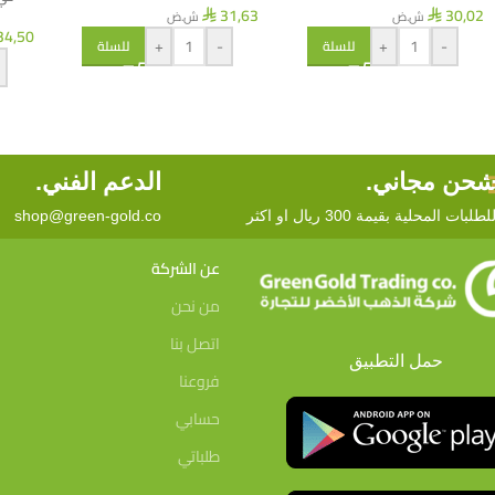
31,63
30,02
ش.ض
ش.ض
⃁
⃁
34,50
+
-
+
-
للسلة
للسلة
حن مجاني.
الدعم الفني.
لطلبات المحلية بقيمة 300 ريال او اكثر
shop@green-gold.co
عن الشركة
من نحن
اتصل بنا
حمل التطبيق
فروعنا
حسابي
طلباتي