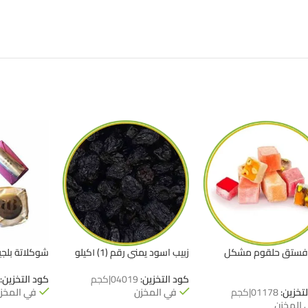
فستق حلقوم مشكل
زبيب اسود يمني رقم (1) ١كيلو
شوكلاتة بلج
كود التخزين:
04019|كجم
كود التخزين:
لتخزين:
01178|كجم
في المخزن
في المخز
 المخزن