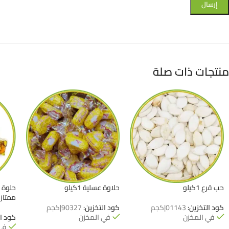
منتجات ذات صلة
حب قرع 1كيلو
حلاوة عسلية 1كيلو
حلوة 
ممتاز
كود التخزين:
01143|كجم
كود التخزين:
90327|كجم
في المخزن
في المخزن
كود ا
في