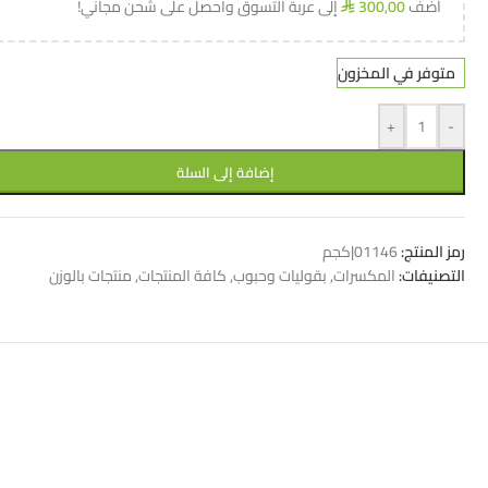
أضف
300,00
إلى عربة التسوق واحصل على شحن مجاني!
⃁
متوفر في المخزون
+
-
إضافة إلى السلة
رمز المنتج:
01146|كجم
التصنيفات:
المكسرات
,
بقوليات وحبوب
,
كافة المنتجات
,
منتجات بالوزن