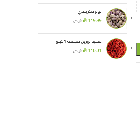
ثوم ذكر يمني
119,99
ش.ض
⃁
عشبة بربرين مجفف 1كيلو
110,01
ش.ض
⃁