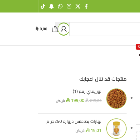
0,00
⃁
منتجات قد تنال اعجابك
لوز يمني رقم (1)
199,00
215,00
ش.ض
⃁
⃁
بهارات بطاطس دروازة 250جرام
15,01
ش.ض
⃁