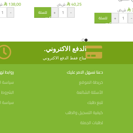
138,00
40,25
ش.ض
ش
⃁
⃁
ش.ض
⃁
-
+
-
للسلة
+
-
للسلة
الدفع الاكتروني.
متاح فقط الدفع الاكتروني
دعنا نسهل الامر عليك
روابط ت
خريطة الموقع
سياسة ا
الأسئلة الشائعة
الشروط و
تتبع طلبك
سياسة ال
كيفية التسجيل والطلب
لطلبات الجملة