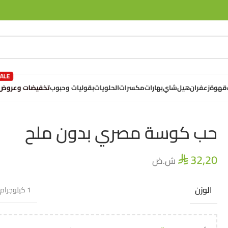
تخفيضات وعروض
قهوة
زعفران
هيل
شاي
بهارات
مكسرات
الحلويات
بقوليات وحبوب
حب كوسة مصري بدون ملح
32,20
ش.ض
⃁
الوزن
1 كيلوجرام