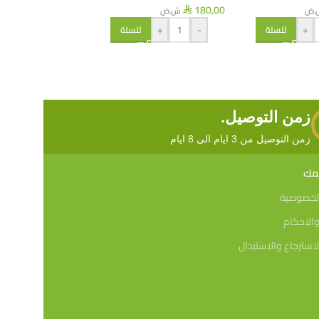
180,00
.ض
ش.ض
⃁
26,45
ش.ض
⃁
+
-
+
للسلة
للسلة
+
-
زمن التوصيل.
زمن التوصيل من 3 ايام الى 8 ايام
همك
لخصوصية
الاحكام
استرجاع والاستبدال