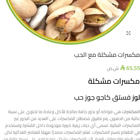
اضغط للتكبير
مكسرات مشكلة مع الحب
65,55
ش.ض
⃁
مكسرات مشكلة
لوز
فستق كاجو جوز حب
المكسّرات
هي فواكه أو بذور جافة صالحة للأكل وعادة ما تحتوي على نسبة
عالية من الدهون. يتم تطبيق مصطلح المكسرات على العديد من البذور غير
المكسرات النباتية. تسمى أي حبات زيتية كبيرة موجودة داخل القشرة وتستخدم
في الطعام باسم المكسرات. تعتبر المكسرات مصدرًا مهمًا للعناصر الغذائية لكل
من البشر والحيوانات البرية. لأن المكسرات بشكل عام تحتوي على نسبة عالية من