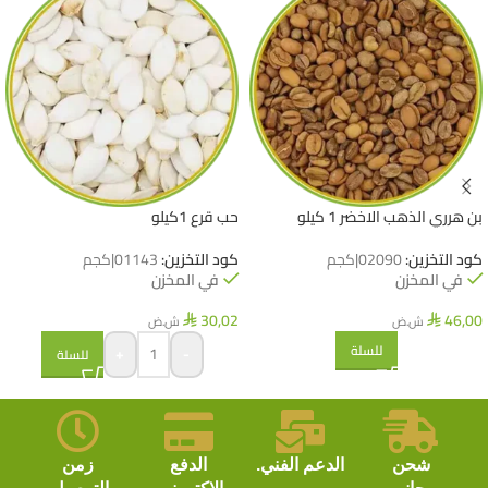
بن هرري الذهب الاخضر 1 كيلو
حب قرع 1كيلو
كود التخزين:
02090|كجم
كود التخزين:
01143|كجم
في المخزن
في المخزن
30,02
46,00
ش.ض
ش.ض
⃁
⃁
للسلة
+
-
للسلة
شحن
الدعم الفني.
الدفع
زمن